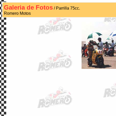
Galeria de Fotos
/ Parrilla 75cc.
Romero Motos