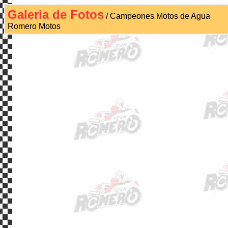
Galeria de Fotos
/ Campeones Motos de Agua
Romero Motos